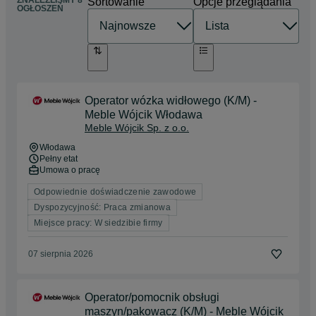
ZNALEŹLIŚMY 8
Sortowanie
Opcje przeglądania
OGŁOSZEŃ
Operator wózka widłowego (K/M) -
Meble Wójcik Włodawa
Meble Wójcik Sp. z o.o.
Włodawa
Pełny etat
Umowa o pracę
Odpowiednie doświadczenie zawodowe
Dyspozycyjność: Praca zmianowa
Miejsce pracy: W siedzibie firmy
07 sierpnia 2026
Operator/pomocnik obsługi
maszyn/pakowacz (K/M) - Meble Wójcik