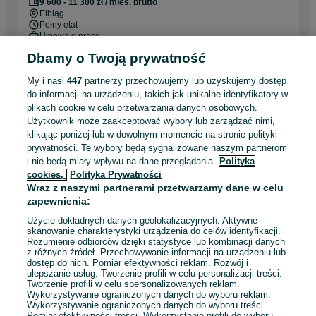
9 600 - 11 300 zł / mies. brutto
Elbląg
Pełny etat
Umowa o pracę
Dbamy o Twoją prywatność
Odpowiednie doświadczenie zawodowe
Miejsce pracy: W siedzibie firmy
My i nasi
447
partnerzy przechowujemy lub uzyskujemy dostęp
do informacji na urządzeniu, takich jak unikalne identyfikatory w
Odświeżono dnia 03 sierpnia 2026
plikach cookie w celu przetwarzania danych osobowych.
Użytkownik może zaakceptować wybory lub zarządzać nimi,
klikając poniżej lub w dowolnym momencie na stronie polityki
Specjalista ds. BHP (K/M)
prywatności. Te wybory będą sygnalizowane naszym partnerom
Meble Wójcik Sp. z o.o.
i nie będą miały wpływu na dane przeglądania.
Polityka
cookies,
Polityka Prywatności
Elbląg
Wraz z naszymi partnerami przetwarzamy dane w celu
Pełny etat
zapewnienia:
Umowa o pracę
Użycie dokładnych danych geolokalizacyjnych. Aktywne
Odpowiednie doświadczenie zawodowe
skanowanie charakterystyki urządzenia do celów identyfikacji.
Rozumienie odbiorców dzięki statystyce lub kombinacji danych
z różnych źródeł. Przechowywanie informacji na urządzeniu lub
Odświeżono dnia 03 sierpnia 2026
dostęp do nich. Pomiar efektywności reklam. Rozwój i
ulepszanie usług. Tworzenie profili w celu personalizacji treści.
Tworzenie profili w celu spersonalizowanych reklam.
Wykorzystywanie ograniczonych danych do wyboru reklam.
Wykorzystywanie ograniczonych danych do wyboru treści.
Pomiar efektywności treści. Wykorzystanie profili do wyboru